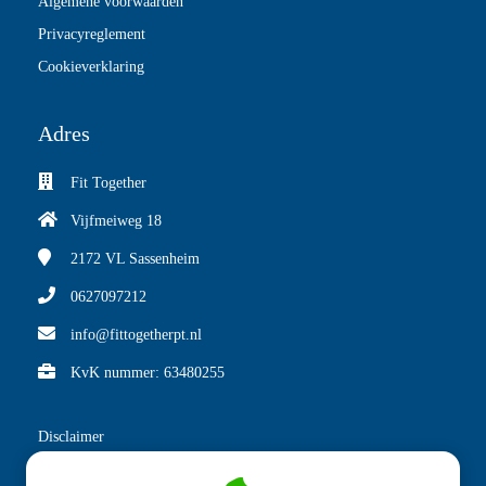
Algemene voorwaarden
Privacyreglement
Cookieverklaring
Adres
Fit Together
Vijfmeiweg 18
2172 VL
Sassenheim
0627097212
info@fittogetherpt.nl
KvK nummer: 63480255
Disclaimer
Hey daar! Even een snelle heads-up: de resultaten die je haalt, zijn