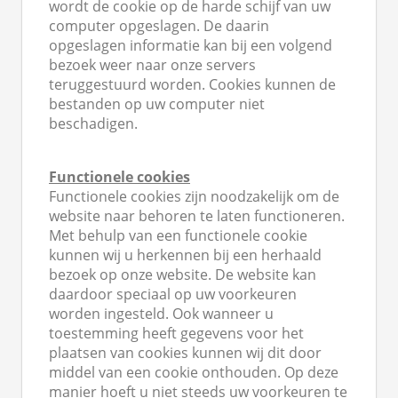
wordt de cookie op de harde schijf van uw
s kan de
computer opgeslagen. De daarin
e niet
opgeslagen informatie kan bij een volgend
oneren.
bezoek weer naar onze servers
teruggestuurd worden. Cookies kunnen de
ieken
bestanden op uw computer niet
ische
beschadigen.
s worden
kt om
Functionele cookies
em
Functionele cookies zijn noodzakelijk om de
tie te
website naar behoren te laten functioneren.
elen over
Met behulp van een functionele cookie
drag van
kunnen wij u herkennen bij een herhaald
zoeker op
bezoek op onze website. De website kan
site.
daardoor speciaal op uw voorkeuren
worden ingesteld. Ook wanneer u
ing
toestemming heeft gegevens voor het
ingcookies
plaatsen van cookies kunnen wij dit door
middel van een cookie onthouden. Op deze
 gebruikt
manier hoeft u niet steeds uw voorkeuren te
oekers te