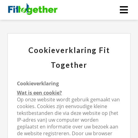
ngen
erklaring
Cookieverklaring Fit
Together
oneel
onele
Cookieverklaring
s zijn
Wat is een cookie?
kelijk om
Op onze website wordt gebruik gemaakt van
bsite te
cookies. Cookies zijn eenvoudige kleine
ken. Ze
tekstbestanden die via deze website op (het
 gebruikt
IP-adres van) uw computer worden
geplaatst en informatie over uw bezoek aan
asisfuncties
de website registreren. Door uw browser
der deze