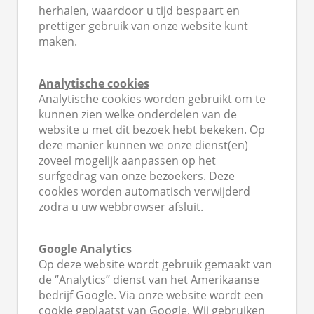
herhalen, waardoor u tijd bespaart en
 op de
prettiger gebruik van onze website kunt
e. Hierdoor
maken.
 website-
ren
nte
Analytische cookies
enties
Analytische cookies worden gebruikt om te
kunnen zien welke onderdelen van de
gebaseerd
website u met dit bezoek hebt bekeken. Op
 gedrag van
deze manier kunnen we onze dienst(en)
ezoeker.
zoveel mogelijk aanpassen op het
surfgedrag van onze bezoekers. Deze
cookies worden automatisch verwijderd
uren
zodra u uw webbrowser afsluit.
Google Analytics
Op deze website wordt gebruik gemaakt van
de ‘’Analytics’’ dienst van het Amerikaanse
bedrijf Google. Via onze website wordt een
cookie geplaatst van Google. Wij gebruiken